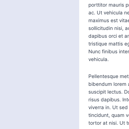
porttitor mauris 
ac. Ut vehicula n
maximus est vitae
sollicitudin nisi
dapibus orci et a
tristique mattis e
Nunc finibus inte
vehicula.
Pellentesque met
bibendum lorem ac
suscipit lectus. Do
risus dapibus. In
viverra in. Ut se
tincidunt, quam v
tortor at nisi. Ut