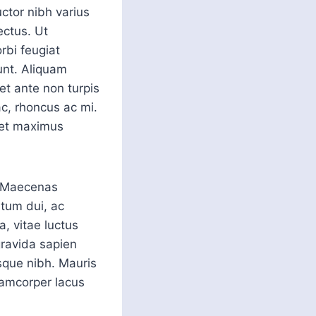
ctor nibh varius
ectus. Ut
rbi feugiat
unt. Aliquam
et ante non turpis
ac, rhoncus ac mi.
met maximus
. Maecenas
ntum dui, ac
la, vitae luctus
gravida sapien
sque nibh. Mauris
lamcorper lacus