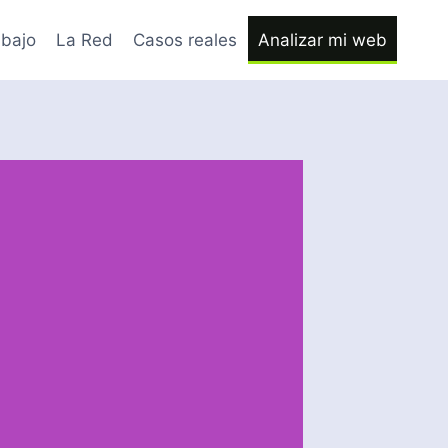
bajo
La Red
Casos reales
Analizar mi web