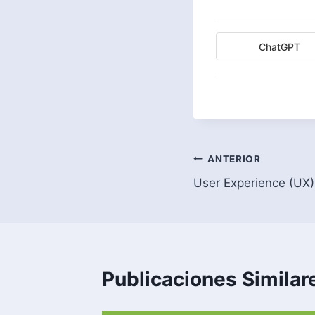
ChatGPT
Navegación
ANTERIOR
User Experience (UX)
de
entradas
Publicaciones Similar