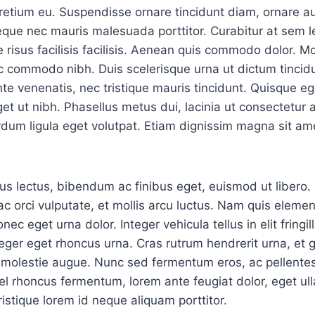
pretium eu. Suspendisse ornare tincidunt diam, ornare au
eque nec mauris malesuada porttitor. Curabitur at sem l
 risus facilisis facilisis. Aenean quis commodo dolor. Mo
, ac commodo nibh. Duis scelerisque urna ut dictum tincid
nte venenatis, nec tristique mauris tincidunt. Quisque eg
get ut nibh. Phasellus metus dui, lacinia ut consectetur 
rdum ligula eget volutpat. Etiam dignissim magna sit a
us lectus, bibendum ac finibus eget, euismod ut libero
 orci vulputate, et mollis arcu luctus. Nam quis eleme
nec eget urna dolor. Integer vehicula tellus in elit fringil
teger eget rhoncus urna. Cras rutrum hendrerit urna, et 
d molestie augue. Nunc sed fermentum eros, ac pellente
el rhoncus fermentum, lorem ante feugiat dolor, eget ul
 tristique lorem id neque aliquam porttitor.