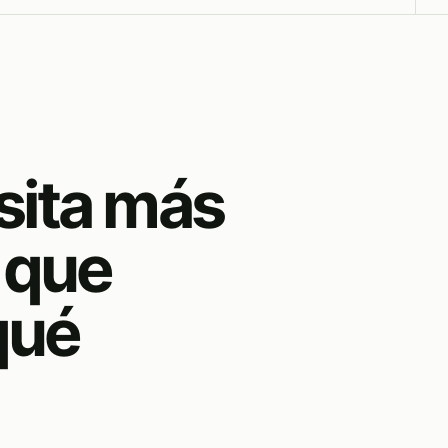
sita más
 que
qué