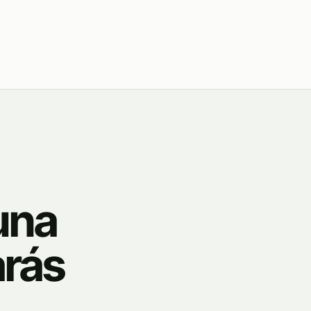
una
arás